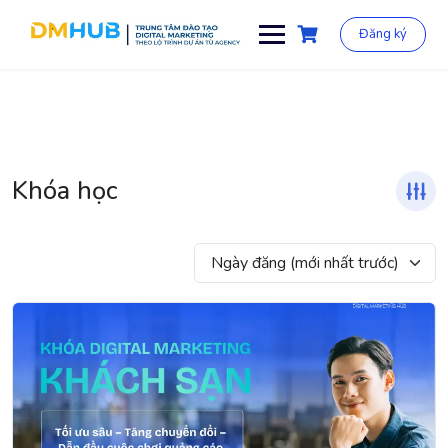
Chuyển
đến
Đăng ký
phần
nội
dung
Khóa học
Ngày đăng (mới nhất trước)