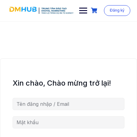
Chuyển
đến
Đăng ký
phần
nội
dung
Xin chào, Chào mừng trở lại!