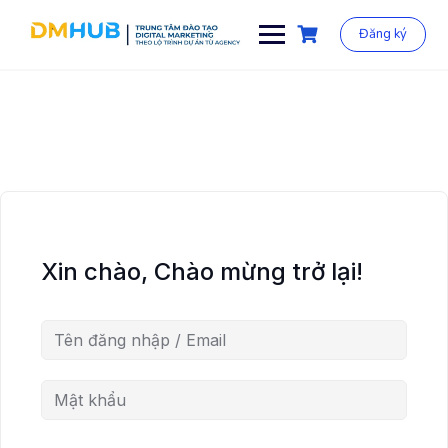
Chuyển
đến
Đăng ký
phần
nội
dung
Xin chào, Chào mừng trở lại!