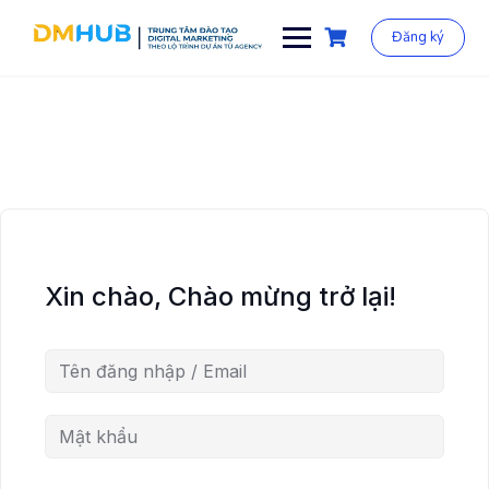
Chuyển
đến
Đăng ký
phần
nội
dung
Xin chào, Chào mừng trở lại!