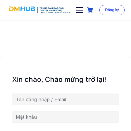
Chuyển
đến
Đăng ký
phần
nội
dung
Xin chào, Chào mừng trở lại!