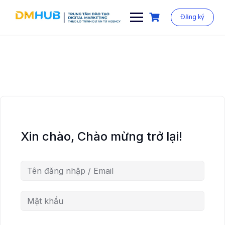
Chuyển
đến
Đăng ký
phần
nội
dung
Xin chào, Chào mừng trở lại!