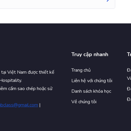
Truy cập nhanh
T
Trang chủ
Đă
 tại Việt Nam được thiết kế
V
Hospitality.
Liên hệ với chúng tôi
iêm cấm sao chép hoặc sử
Đă
Danh sách khóa học
Đă
Về chúng tôi
bclass@gmail.com
|