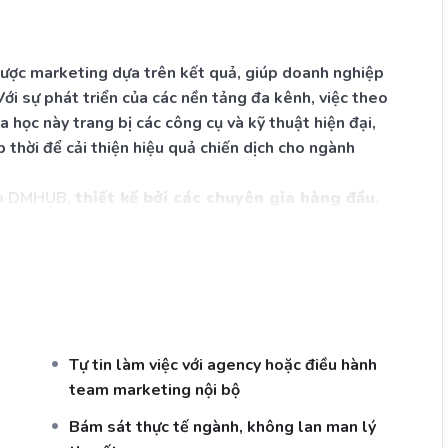
lược marketing dựa trên kết quả, giúp doanh nghiệp
Với sự phát triển của các nền tảng đa kênh, việc theo
a học này trang bị các công cụ và kỹ thuật hiện đại,
p thời để cải thiện hiệu quả chiến dịch cho ngành
ủa DMHUB,
thiết kế bởi các chuyên gia hàng đầu
,
 ngành khách sạn. Bạn sẽ học cách tối ưu quảng cáo
opping Ads, Google Analytics 4), TikTok, và e-
a ra quyết định chiến lược chính xác. Khóa học giúp
 khách hàng và gia tăng doanh thu, đồng thời tăng
Tự tin làm việc với agency hoặc điều hành
team marketing nội bộ
Bám sát thực tế ngành, không lan man lý