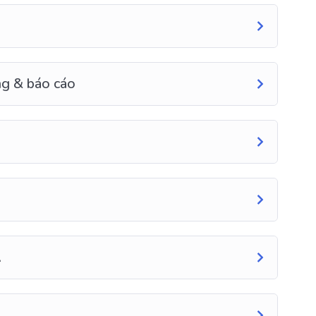
ng & báo cáo
A