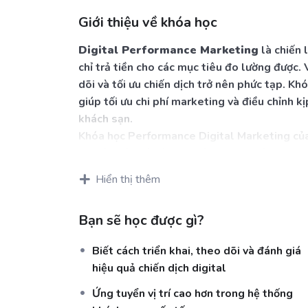
Giới thiệu về khóa học
Digital
Performance Marketing
là chiến 
chỉ trả tiền cho các mục tiêu đo lường được. 
dõi và tối ưu chiến dịch trở nên phức tạp. Khó
giúp tối ưu chi phí marketing và điều chỉnh kị
khách sạn.
Khóa học Performance Digital Marketing c
chuyên sâu về tối ưu chiến dịch đa kênh cho
trên các nền tảng như Facebook, Google (Sh
Hiển thị thêm
commerce, đánh giá hiệu quả chiến dịch và đư
bạn tối ưu hóa chi phí, nâng cao trải nghiệm
Bạn sẽ học được gì?
cường sức cạnh tranh cho khách sạn.
Biết cách triển khai, theo dõi và đánh giá
hiệu quả chiến dịch digital
Ứng tuyển vị trí cao hơn trong hệ thống