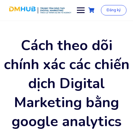
Chuyển
đến
Đăng ký
phần
nội
dung
Cách theo dõi
chính xác các chiến
dịch Digital
Marketing bằng
google analytics