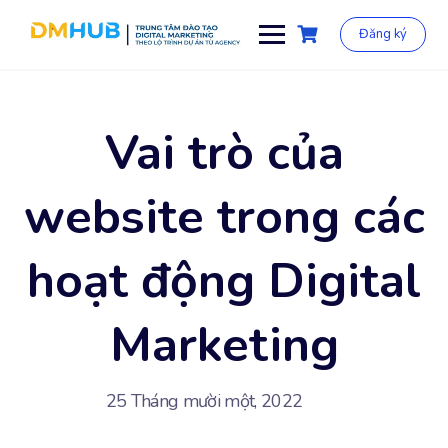
Chuyển
đến
Đăng ký
phần
nội
dung
Vai trò của
website trong các
hoạt động Digital
Marketing
25 Tháng mười một, 2022