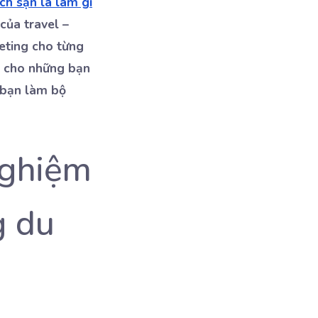
ch sạn là làm gì
của travel –
eting cho từng
h cho những bạn
 bạn làm bộ
nghiệm
g du