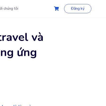
ới chúng tôi
Đăng ký
travel và
ơng ứng