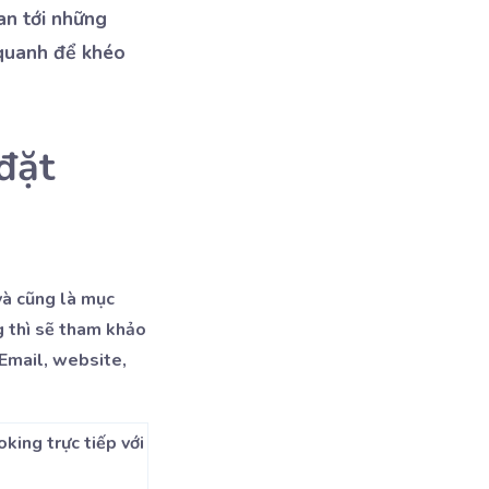
an tới những
 quanh để khéo
đặt
và cũng là mục
g thì sẽ tham khảo
 Email, website,