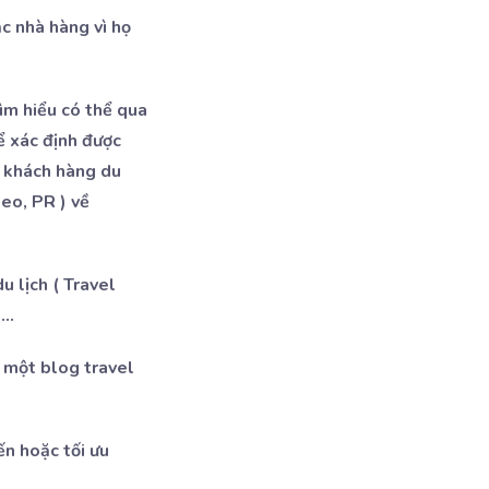
c nhà hàng vì họ
tìm hiểu có thể qua
ể xác định được
à khách hàng du
eo, PR ) về
u lịch ( Travel
h…
h một blog travel
n hoặc tối ưu