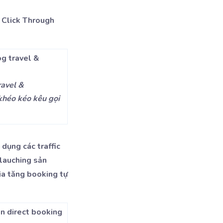
( Click Through
ravel &
khéo kéo kêu gọi
dụng các traffic
 lauching sản
ia tăng booking tự