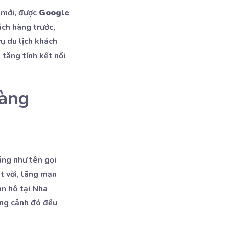
 mới, được
Google
ách hàng trước,
ụ du lịch khách
 tăng tính kết nối
hàng
úng như tên gọi
t vời, lãng mạn
an hô tại Nha
ung cảnh đó đều