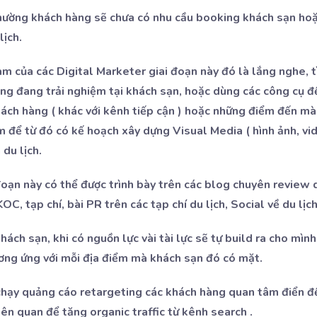
thường khách hàng sẽ chưa có nhu cầu booking khách sạn hoặ
lịch.
làm của các Digital Marketer giai đoạn này đó là lắng nghe, 
ng đang trải nghiệm tại khách sạn, hoặc dùng các công cụ đ
khách hàng ( khác với kênh tiếp cận ) hoặc những điểm đến m
m để từ đó có kế hoạch xây dựng Visual Media ( hình ảnh, vid
du lịch.
oạn này có thể được trình bày trên các blog chuyên review d
OC, tạp chí, bài PR trên các tạp chí du lịch, Social về du lịc
ách sạn, khi có nguồn lực vài tài lực sẽ tự build ra cho mìn
ơng ứng với mỗi địa điểm mà khách sạn đó có mặt.
hạy quảng cáo retargeting các khách hàng quan tâm điển đế
ên quan để tăng organic traffic từ kênh search .