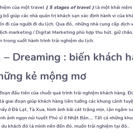
nghiệm của một travel
( 5 stages of travel )
là một khái niệm
 bố giúp các nhà quản trị khách sạn xác định hành vi của kh
n đi của người đi du lịch. Qua đó, những nhà cung cấp dịch v
ịch marketing / Digital Marketing phù hợp thu hút, giữ chân,
 trong suốt hành trình trải nghiệm du lịch.
 – Dreaming : biến khách 
hững kẻ mộng mơ
đoạn đầu tiên của chuỗi quá trình trải nghiệm khách hàng. Đ
là giai đoạn giúp khách hàng liên tưởng các khung cảnh tuyệ
ây ở Đà Lạt, Tà Xua, hình ảnh bãi cát trắng mịn, lặn ngắm s
ình ảnh ngọn núi tuyết Phú sĩ ở Nhật Bản…. Tất cả những kh
 du khách đó là mình nên đến đó, muốn trải nghiệm tại đó..