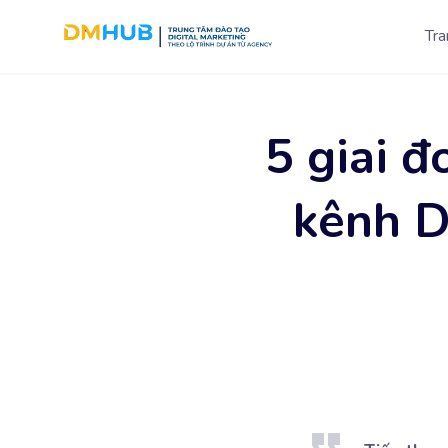
Chuyển
Tra
đến
phần
nội
dung
5 giai đ
kênh D