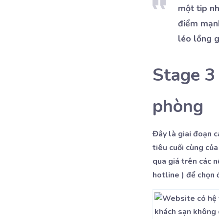
một tip n
điểm mạnh
léo lồng 
Stage 3
phòng
Đây là giai đoạn 
tiêu cuối cùng củ
qua giá trên các n
hotline ) để chọn