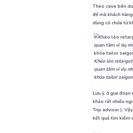
Theo case bên dướ
đề mà khách hàng 
dùng có chứa từ kh
Khéo léo retarget
quan tâm ví dụ nh
khóa tailor saigon
Lưu ý, ở giai đoạn
khảo rất nhiều ng
Trip advisor ). V
kết quả tìm kiếm 