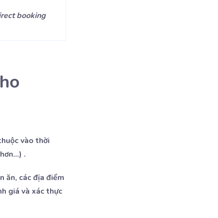
irect booking
cho
thuộc vào thời
hơn…) .
n ăn, các địa điểm
nh giá và xác thực