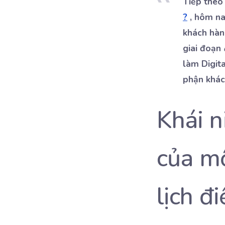
Tiếp theo 
?
, hôm na
khách hàn
giai đoạn
làm Digit
phận khác
Khái n
của mộ
lịch đ